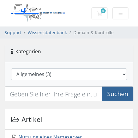
0
Mein Warenkorb
Support
Wissensdatenbank
Domain & Kontrolle
Kategorien
Suchen
Artikel
Nutzung eines Nameserver